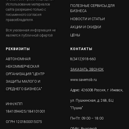
Использование материалов
ПОЛЕЗНЫЕ СЕРВИСЫ ДЛЯ
сайта разрешено только с
БИЗНЕСА
письменного согласия
НОВОСТИ И СТАТЬИ
правообладателя.
АКЦИИ И СКИДКИ
Вся указанная информация не
ЦЕНЫ
является публичной офертой
РЕКВИЗИТЫ
КОНТАКТЫ
АВТОНОМНАЯ
8(3412)918-660
НЕКОММЕРЧЕСКАЯ
ЗАКАЗАТЬ ЗВОНОК
ОРГАНИЗАЦИЯ "ЦЕНТР
www.savemsb.ru
ЗАЩИТЫ МАЛОГО И
СРЕДНЕГО БИЗНЕСА"
Адрес: 426008 Россия, г. Ижевск,
ул. Пушкинская, д. 268, БЦ
ИНН/КПП
"Пушка"
1841094425/184101001
Пн-Пт: 09:00 – 18:00
ОГРН 1201800015075
Сб-Вс: Выходной