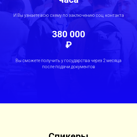
И Вы узнаете всю схему по заключению соц. контакта
380 000
₽
Вы сможете получить у государства через 2 месяца
после подачи документов
Спикеры