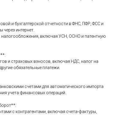
говой и бухгалтерской отчетности в ФНС, ПФР, ФСС и
ы через интернет.
м налогообложения, включая УСН, ОСНО и патентную
**:
гов и страховых взносов, включая НДС, налог на
другие обязательные платежи.
банковскими счетами для автоматического импорта
ния учета финансовых операций.
борот**:
нтами с контрагентами, включая счета-фактуры,
: