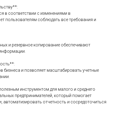
льству**:
ся в соответствии с изменениями в
ает пользователям соблюдать все требования и
нных и резервное копирование обеспечивают
 информации.
ость**:
пов бизнеса и позволяет масштабировать учетные
ании.
 полезным инструментом для малого и среднего
уальных предпринимателей, который помогает
ии, автоматизировать отчетность и сосредоточиться