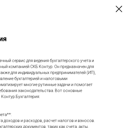
ия
ачный сервис для ведения бухгалтерского учета и
нный компанией СКБ Контур. Он предназначен для
 также для индивидуальных предпринимателей (ИП),
авление бухгалтерией и налоговыми
оматизирует многие рутинные задачи и помогает
бования законодательства. Вот основные
Контур.Бухгалтерия:
чета**:
та доходов и расходов, расчет налогов и взносов.
галтерских документов, таких как счета, акты,