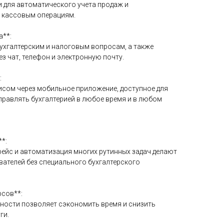
и для автоматического учета продаж и
 кассовым операциям.
а**:
бухгалтерским и налоговым вопросам, а также
з чат, телефон и электронную почту.
:
исом через мобильное приложение, доступное для
 управлять бухгалтерией в любое время и в любом
*:
фейс и автоматизация многих рутинных задач делают
вателей без специального бухгалтерского
рсов**:
тности позволяет сэкономить время и снизить
ги.