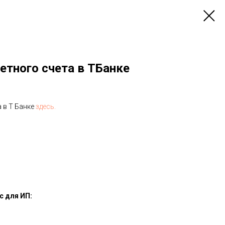
етного счета в ТБанке
 в Т Банке
здесь.
с для ИП: