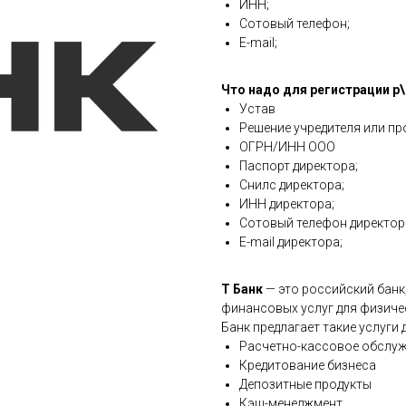
ИНН;
Сотовый телефон;
E-mail;
Что надо для регистрации р\
Устав
Решение учредителя или п
ОГРН/ИНН ООО
Паспорт директора;
Снилс директора;
ИНН директора;
Сотовый телефон директор
E-mail директора;
Т Банк
— это российский банк
финансовых услуг для физичес
Банк предлагает такие услуги д
Расчетно-кассовое обслуж
Кредитование бизнеса
Депозитные продукты
Кэш-менеджмент