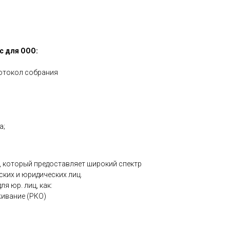
с для ООО:
ротокол собрания
а;
, который предоставляет широкий спектр
ких и юридических лиц.
ля юр. лиц, как:
ивание (РКО)