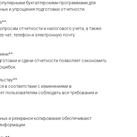
популярными бухгалтерскими программами для
ных и упрощения подготовки отчетности.
а**:
вопросам отчетности и налогового учета, а также
з чат, телефон и электронную почту.
мени**:
дготовки и сдачи отчетности позволяет сэкономить
 ошибок.
льству**:
ся в соответствии с изменениями в
ает пользователям соблюдать все требования и
нных и резервное копирование обеспечивают
 информации.