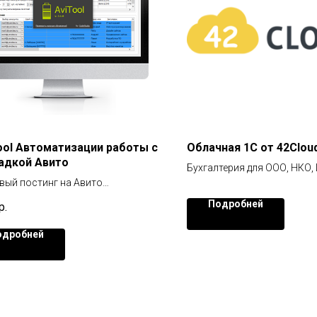
ool Автоматизации работы с
Облачная 1С от 42Clou
адкой Авито
Бухгалтерия для ООО, НКО,
ый постинг на Авито
режимом налогообложени
ят все аккаунты Авито
Человеческая поддержка 2
Подробней
р.
твенная поддержка
Для ООО, НКО, ИП с любы
онентской платы
налогообложения
одробней
емоверсия за 350 р.
Обновления всегда беспл