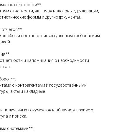
рматов отчетности**:
тами отчетности, включая налоговые декларации,
атистические формы и другие документы.
 отчетов**:
ие ошибок и соответствие актуальным требованиям
авкой.
ия**:
и отчетности и напоминания о необходимости
нтов.
борот**:
нтами с контрагентами и государственными
уры, акты и накладные.
 и полученных документов в облачном архиве с
упа и поиска.
кими системами**: