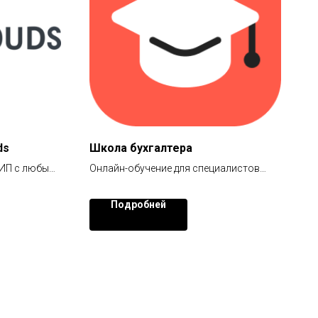
ds
Школа бухгалтера
 ИП с любым
Онлайн-обучение для специалистов
я.
бюджетных и коммерческих
4/7
организаций с выдачей документов
Подробней
м режимом
о дополнительном профессиональном
образовании.
атно