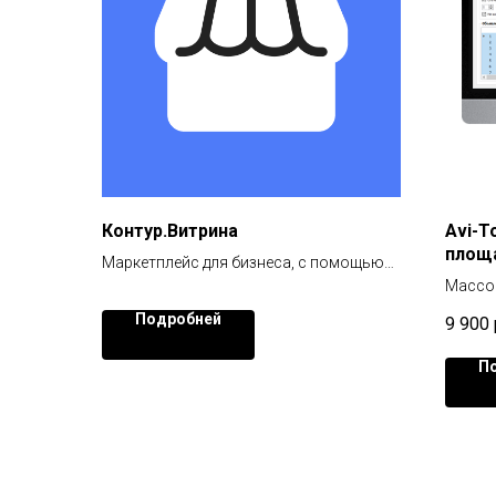
Контур.Витрина
Avi-T
площ
Маркетплейс для бизнеса, с помощью
которого можно продавать любые
Массов
товары по всей России.
Подход
Подробней
9 900
Качес
Без аб
П
Есть д